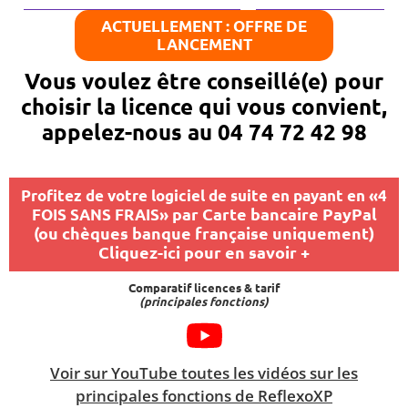
ACTUELLEMENT : OFFRE DE
LANCEMENT
Vous voulez être conseillé(e) pour
choisir la licence qui vous convient,
appelez-nous au 04 74 72 42 98
Profitez de votre logiciel de suite en payant en «4
par Carte bancaire PayPal
FOIS SANS FRAIS»
(ou chèques banque française uniquement)
Cliquez-ici pour en savoir +
Comparatif licences & tarif
(principales fonctions)
Voir sur YouTube toutes les vidéos sur les
principales fonctions de ReflexoXP